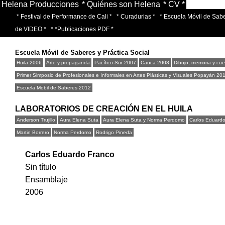
Helena Producciones
* Quiénes son Helena
* CV *
* Festival de Performance de Cali *
* Curadurias *
* Escuela Móvil de Sabe
de VIDEO *
* *Publicaciones PDF *
Escuela Móvil de Saberes y Práctica Social
Huila 2006
Arte y propaganda
Pacífico Sur 2007
Cauca 2008
Dibujo, memoria y cu
Primer Simposio de Profesionales e Informales en Artes Plásticas y Visuales Popayán 20
Escuela Mobil de Saberes 2012
LABORATORIOS DE CREACIÓN EN EL HUILA
Anderson Trujillo
Aura Elena Suta
Aura Elena Suta y Norma Perdomo
Carlos Eduard
Martin Borrero
Norma Perdomo
Rodrigo Pineda
Carlos Eduardo Franco
Sin título
Ensamblaje
2006