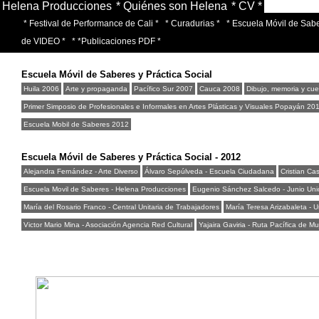
Helena Producciones
* Quiénes son Helena
* CV *
* Festival de Performance de Cali *
* Curadurias *
* Escuela Móvil de Sabe
de VIDEO *
* *Publicaciones PDF *
Escuela Móvil de Saberes y Práctica Social
Huila 2006
Arte y propaganda
Pacífico Sur 2007
Cauca 2008
Dibujo, memoria y cu
Primer Simposio de Profesionales e Informales en Artes Plásticas y Visuales Popayán 20
Escuela Mobil de Saberes 2012
Escuela Móvil de Saberes y Práctica Social - 2012
Alejandra Fernández - Arte Diverso
Álvaro Sepúlveda - Escuela Ciudadana
Cristian Cas
Escuela Movil de Saberes - Helena Producciones
Eugenio Sánchez Salcedo - Junio Uni
María del Rosario Franco - Central Unitaria de Trabajadores
María Teresa Arizabaleta -
Victor Mario Mina - Asociación Agencia Red Cultural
Yajaira Gaviria - Ruta Pacífica de Mu