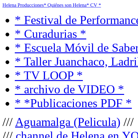
Helena Producciones
* Quiénes son Helena
* CV *
* Festival de Performanc
* Curadurias *
* Escuela Móvil de Saber
* Taller Juanchaco, Ladri
* TV LOOP *
* archivo de VIDEO *
* *Publicaciones PDF *
///
Aguamalga (Pelicula)
///
///
channel de Helena en