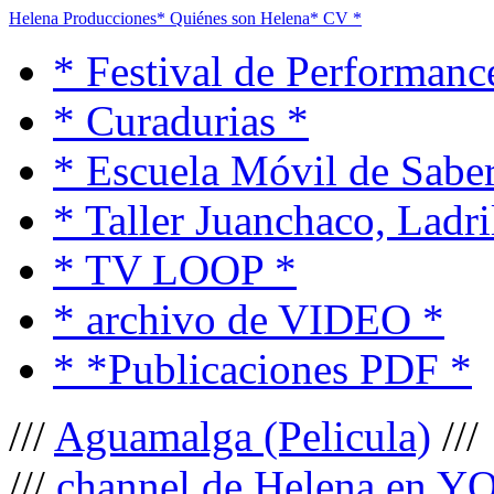
Helena Producciones
* Quiénes son Helena
* CV *
* Festival de Performanc
* Curadurias *
* Escuela Móvil de Saber
* Taller Juanchaco, Ladri
* TV LOOP *
* archivo de VIDEO *
* *Publicaciones PDF *
///
Aguamalga (Pelicula)
///
///
channel de Helena en