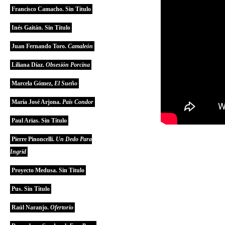
Francisco Camacho. Sin Título
Inés Gaitán. Sin Título
Juan Fernando Toro.
Camaleón
Liliana Díaz.
Obsesión Porcina
Marcela Gómez,
El Sueño
María José Arjona.
Pais Condor
Paul Arias. Sin Título
Pierre Pinoncelli.
Un Dedo Para
Ingrid
Proyecto Medusa. Sin Titulo
Pus. Sin Título
Raúl Naranjo.
Ofertorio