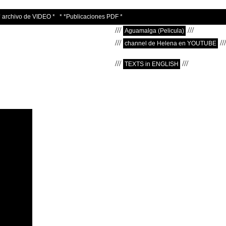
* archivo de VIDEO *
* *Publicaciones PDF *
///
///
Aguamalga (Pelicula)
///
///
channel de Helena en YOUTUBE
///
///
TEXTS in ENGLISH