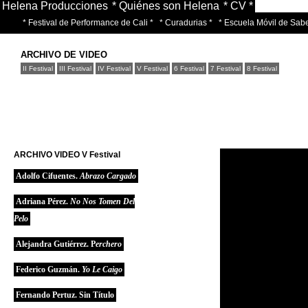
Helena Producciones
* Quiénes son Helena
* CV *
* Festival de Performance de Cali *
* Curadurias *
* Escuela Móvil de Sabe
ARCHIVO DE VIDEO
II Festival
III Festival
IV Festival
V Festival
6 Festival
7 Festival
8 Festival
ARCHIVO VIDEO V Festival
Adolfo Cifuentes.
Abrazo Cargado
Adriana Pérez.
No Nos Tomen Del
Pelo
Alejandra Gutiérrez. P
Erchero
Federico Guzmán.
Yo Le Caigo
Fernando Pertuz. Sin Título