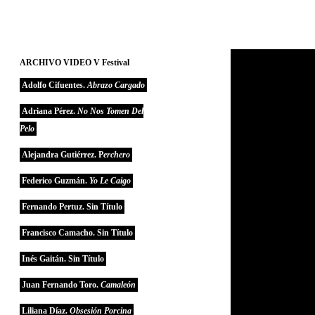
ARCHIVO VIDEO V Festival
Adolfo Cifuentes.
Abrazo Cargado
Adriana Pérez.
No Nos Tomen Del
Pelo
Alejandra Gutiérrez. P
Erchero
Federico Guzmán.
Yo Le Caigo
Fernando Pertuz. Sin Título
Francisco Camacho. Sin Título
Inés Gaitán. Sin Título
Juan Fernando Toro.
Camaleón
Liliana Díaz.
Obsesión Porcina