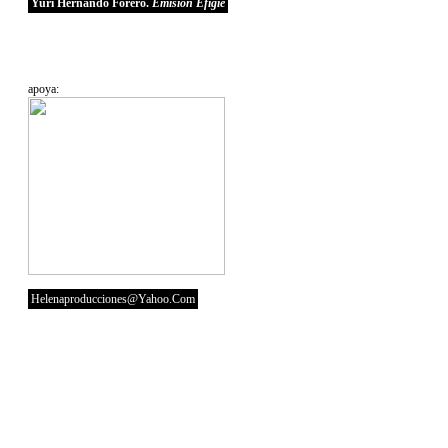
Yuri Hernando Forero.
Emisión Efigie
apoya:
Helenaproducciones@yahoo.com