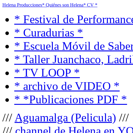
Helena Producciones
* Quiénes son Helena
* CV *
* Festival de Performanc
* Curadurias *
* Escuela Móvil de Saber
* Taller Juanchaco, Ladri
* TV LOOP *
* archivo de VIDEO *
* *Publicaciones PDF *
///
Aguamalga (Pelicula)
///
///
channel de Helena en