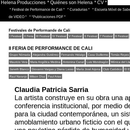
Helena Producciones
* Quiénes son Helena
* CV *
* Festival de Performance de Cali *
* Curadurias *
* Escuela Móvil de Sabe
de VIDEO *
* *Publicaciones PDF *
Festivales de Performande de Cali
I Festival
II Feria
III Festival
IV Festival
V Festival
6 Festival
7 Festival
8 Festival
II FERIA DE PERFORMANCE DE CALI
Grupo Nómada
Alejandra Gutiérrez
Fernando Hidalgo
Casa Guillermo
Tomás Reyes
Mauricio Vera
Maria Angélica Medina
Antonina Canal
Luis Mondragón
Mónica del Ll
Janeth Blanco
Giovanni Vargas y Diana Lasso
María José Arjona
Club Catódico
El 
Raul Naranjo
Wilson Díaz
Paul Arias
Claudia Patricia Sarria
La artista construye en su obra una a
conferencia institucional, por medio d
para la ciudad contemporánea, un si
amoblamiento urbano ficticio con el q