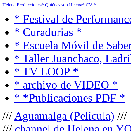
Helena Producciones
* Quiénes son Helena
* CV *
* Festival de Performanc
* Curadurias *
* Escuela Móvil de Saber
* Taller Juanchaco, Ladri
* TV LOOP *
* archivo de VIDEO *
* *Publicaciones PDF *
///
Aguamalga (Pelicula)
///
///
channel de Helena en