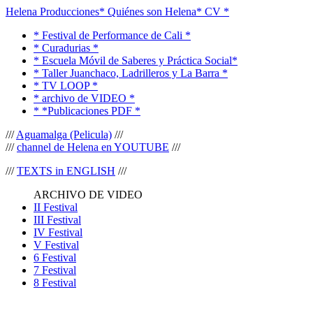
Helena Producciones
* Quiénes son Helena
* CV *
* Festival de Performance de Cali *
* Curadurias *
* Escuela Móvil de Saberes y Práctica Social*
* Taller Juanchaco, Ladrilleros y La Barra *
* TV LOOP *
* archivo de VIDEO *
* *Publicaciones PDF *
///
Aguamalga (Pelicula)
///
///
channel de Helena en YOUTUBE
///
///
TEXTS in ENGLISH
///
ARCHIVO DE VIDEO
II Festival
III Festival
IV Festival
V Festival
6 Festival
7 Festival
8 Festival