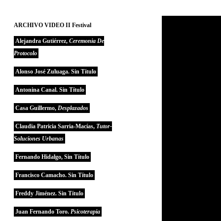
ARCHIVO VIDEO II Festival
Alejandra Gutiérrez,
Ceremonia De
Protocolo
Alonso José Zuluaga. Sin Título
Antonina Canal. Sin Título
Casa Guillermo,
Desplazados
Claudia Patricia Sarria-Macías,
Tutor-
Soluciones Urbanas
Fernando Hidalgo, Sin Título
Francisco Camacho. Sin Título
Freddy Jiménez. Sin Título
Juan Fernando Toro.
Psicoterapia